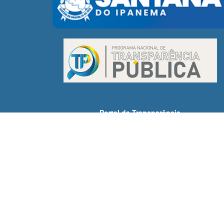
Portal da Transparência
Receitas
Despesas
Demonstrativos Fiscais
Licitações
Servidores
SIC - Acesso à Informação