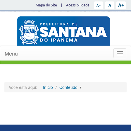
A+
A
Mapa do Site
|
Acessibilidade
A−
Menu
Toggl
naviga
Você está aqui:
Início
Conteúdo